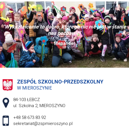
"Wykształcenie to dobro, którego nic nie jest w stanie
nas pozbawić"
Menander
ZESPÓŁ SZKOLNO-PRZEDSZKOLNY
W MIEROSZYNIE
Adres pocztowy:
84-103 ŁEBCZ
ul. Szkolna 2, MIEROSZYNO
+48 58 673 83 92
sekretariat@zspmieroszyno.pl