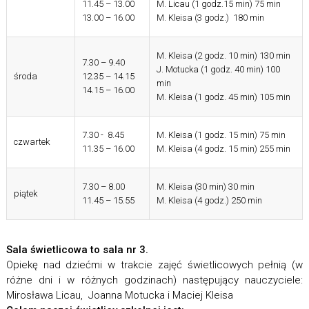
11.45 – 13.00
M. Licau (1 godz.15 min) 75 min
13.00 – 16.00
M. Kleisa (3 godz.) 180 min
M. Kleisa (2 godz. 10 min) 130 min
7.30 – 9.40
J. Motucka (1 godz. 40 min) 100
środa
12.35 – 14.15
min
14.15 – 16.00
M. Kleisa (1 godz. 45 min) 105 min
7.30 - 8.45
M. Kleisa (1 godz. 15 min) 75 min
czwartek
11.35 – 16.00
M. Kleisa (4 godz. 15 min) 255 min
7.30 – 8.00
M. Kleisa (30 min) 30 min
piątek
11.45 – 15.55
M. Kleisa (4 godz.) 250 min
Sala świetlicowa to sala nr 3.
Opiekę nad dziećmi w trakcie zajęć świetlicowych pełnią (w
różne dni i w różnych godzinach) następujący nauczyciele:
Mirosława Licau, Joanna Motucka i Maciej Kleisa