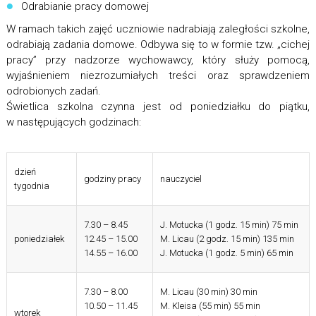
Odrabianie pracy domowej
W ramach takich zajęć uczniowie nadrabiają zaległości szkolne,
odrabiają zadania domowe. Odbywa się to w formie tzw. „cichej
pracy” przy nadzorze wychowawcy, który służy pomocą,
wyjaśnieniem niezrozumiałych treści oraz sprawdzeniem
odrobionych zadań.
Świetlica szkolna czynna jest od poniedziałku do piątku,
w następujących godzinach:
dzień
godziny pracy
nauczyciel
tygodnia
7.30 – 8.45
J. Motucka (1 godz. 15 min) 75 min
poniedziałek
12.45 – 15.00
M. Licau (2 godz. 15 min) 135 min
14.55 – 16.00
J. Motucka (1 godz. 5 min) 65 min
7.30 – 8.00
M. Licau (30 min) 30 min
10.50 – 11.45
M. Kleisa (55 min) 55 min
wtorek