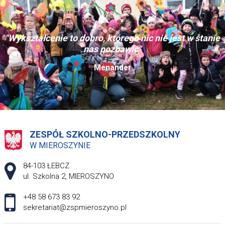
"Wykształcenie to dobro, którego nic nie jest w stanie
nas pozbawić"
Menander
ZESPÓŁ SZKOLNO-PRZEDSZKOLNY
W MIEROSZYNIE
Adres pocztowy:
84-103 ŁEBCZ
ul. Szkolna 2, MIEROSZYNO
+48 58 673 83 92
sekretariat@zspmieroszyno.pl