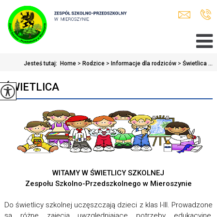
Jesteś tutaj:
Home
>
Rodzice
>
Informacje dla rodziców
>
Świetlica ...
ŚWIETLICA
WITAMY W ŚWIETLICY SZKOLNEJ
Zespołu Szkolno-Przedszkolnego w Mieroszynie
Do świetlicy szkolnej uczęszczają dzieci z klas I-III. Prowadzone
są różne zajęcia uwzględniające potrzeby edukacyjne,