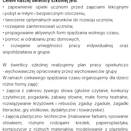
Celem naszej świetlicy szkolnej jest:
• zapewnienie opieki uczniom przed zajęciami lekcyjnymi
i pobyt w miłym i bezpiecznym otoczeniu,
• tworzenie optymalnych warunków do rozwoju uczniów,
• rozwijanie zainteresowań uczniów,
• propagowanie aktywnych form spędzania wolnego czasu,
• pomoc w odrabianiu prac domowych,
• rozwijanie umiejętności pracy indywidualnej oraz
współdziałania w grupie.
W świetlicy szkolnej realizujemy plan pracy opiekuńczo
- wychowawczej opracowany przez wychowawców grupy.
W ramach ciekawego spędzania czasu organizujemy dla dzieci
różne formy zajęć:
• zajęcia z zakresu żywego słowa (głośne czytanie, konkursy
czytelnicze, pogadanki, zabawy słowne, małe formy teatralne,
rozwiązywanie krzyżówek i rebusów, zgaduj- zgadule, zagadki
literackie, gry stolikowe, dydaktyczne i towarzyskie).
• zajęcia plastyczno- techniczne (malowanie farbami, rysowanie
ołówkiem, różnymi rodzajami kredek, papieroplastyka,
kompozycje z różnych materiałów, modelowanie z plasteliny,