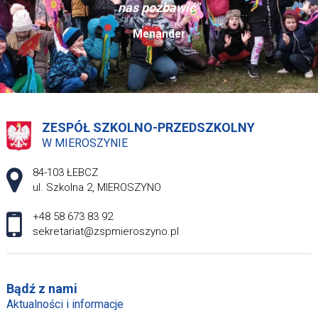
nas pozbawić"
Menander
ZESPÓŁ SZKOLNO-PRZEDSZKOLNY
W MIEROSZYNIE
Adres pocztowy:
84-103 ŁEBCZ
ul. Szkolna 2, MIEROSZYNO
+48 58 673 83 92
sekretariat@zspmieroszyno.pl
Bądź z nami
Aktualności i informacje