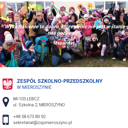
"Wykształcenie to dobro, którego nic nie jest w stanie
nas pozbawić"
Menander
ZESPÓŁ SZKOLNO-PRZEDSZKOLNY
W MIEROSZYNIE
Adres pocztowy:
84-103 ŁEBCZ
ul. Szkolna 2, MIEROSZYNO
+48 58 673 83 92
sekretariat@zspmieroszyno.pl