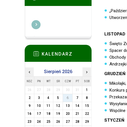
„Paździer
Utworzen
LISTOPAD
Święto Zm
Spacer do
KALENDARZ
Obchody 
Andrzejki
‹
Sierpień 2026
›
GRUDZIEŃ
NDZ
PN
WT
ŚR
CZW
PT
SOB
Mikołajki
Konkurs 
26
27
28
29
30
31
1
Przekaza
2
3
4
5
6
7
8
Wysyłanie
9
10
11
12
13
14
15
Wspólne u
16
17
18
19
20
21
22
STYCZEŃ
23
24
25
26
27
28
29