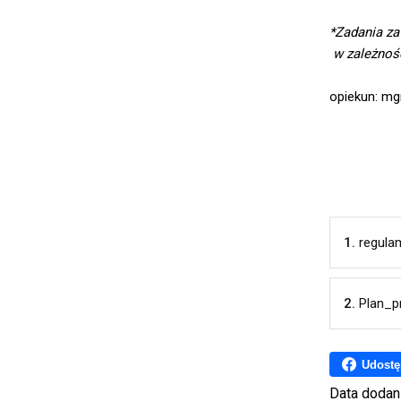
*Zadania za
w zależnośc
opiekun: mg
1.
regula
2.
Plan_
Udostę
Data dodan