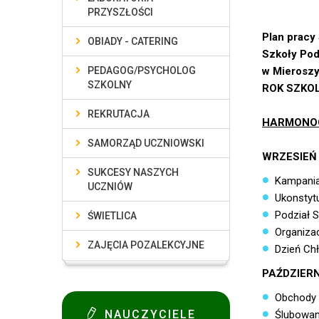
PRZYSZŁOŚCI
Plan pracy
OBIADY - CATERING
Szkoły Pod
PEDAGOG/PSYCHOLOG
w Mieroszy
SZKOLNY
ROK SZKOL
REKRUTACJA
HARMONO
SAMORZĄD UCZNIOWSKI
WRZESIEŃ
SUKCESY NASZYCH
Kampania
UCZNIÓW
Ukonstyt
Podział S
ŚWIETLICA
Organizac
ZAJĘCIA POZALEKCYJNE
Dzień Ch
PAŹDZIERN
Obchody 
NAUCZYCIELE
Ślubowan