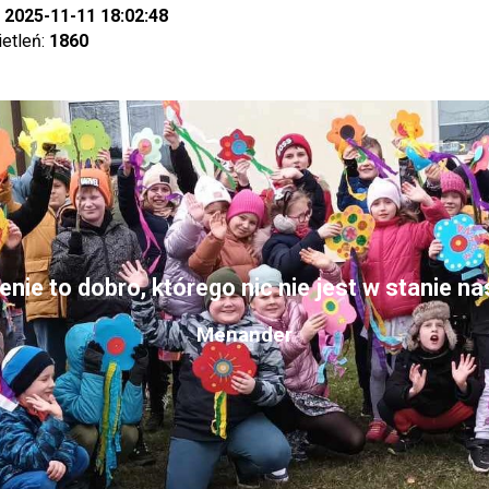
:
2025-11-11 18:02:48
ietleń:
1860
nie to dobro, którego nic nie jest w stanie n
Menander