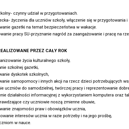
kolny- czynny udział w przygotowaniach.
ecka- życzenia dla uczniów szkoły, włączenie się w przygotowania i
wanie gazetki na temat bezpieczeństwa w wakacje.
anie pracy SU-przyznanie nagród za zaangażowanie i pracę na rze
REALIZOWANE PRZEZ CAŁY ROK
nizowanie życia kulturalnego szkoły,
ie szkolnej gazetki,
wanie dyskotek szkolnych,
anie samopomocy i innych akcji na rzecz dzieci potrzebujących ws
e uczniów do samodzielnej, twórczej pracy i reprezentowanie dobre
nie działalności informacyjnej z wykorzystaniem komputera oraz ta
prawdzające czy uczniowie noszą zmienne obuwie,
wanie znajomości praw i obowiązków ucznia,
owanie interesów ucznia w razie potrzeby i na jego prośbę,
zniom w nauce.