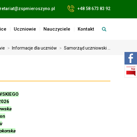
retariat@zspmieroszyno.pl
+48 58 673 83 92
ice
Uczniowie
Nauczyciele
Kontakt
wie
>
Informacje dla uczniów
>
Samorząd uczniowski ...
WSKIEGO
2026
ewska
żon
u
okorska