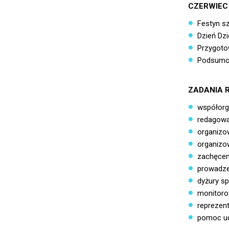
CZERWIEC
Festyn sz
Dzień Dzi
Przygoto
Podsumow
ZADANIA 
współorga
redagowan
organizo
organizow
zachęceni
prowadze
dyżury s
monitoro
reprezent
pomoc uc