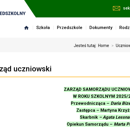
sek
Szkoła
Przedszkole
Dokumenty
Rodz
Jesteś tutaj:
Home
>
Ucznio
ząd uczniowski
ZARZĄD SAMORZĄDU UCZNIO
W ROKU SZKOLNYM 2025/
Przewodnicząca –
Daria Biz
Zastępca – Martyna Krzy
Skarbnik
– Agata Lessna
Opiekun Samorządu –
Marta P