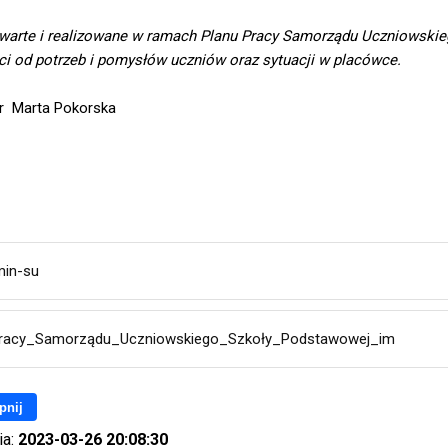
warte i realizowane w ramach Planu Pracy Samorządu Uczniowskie
i od potrzeb i pomysłów uczniów oraz sytuacji w placówce.
r Marta Pokorska
min-su
pracy_Samorządu_Uczniowskiego_Szkoły_Podstawowej_im
pnij
ia:
2023-03-26 20:08:30