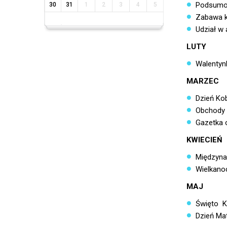
Podsumow
30
31
1
2
3
4
5
Zabawa k
Udział w 
LUTY
Walentynk
MARZEC
Dzień Kob
Obchody 
Gazetka o
KWIECIEŃ
Międzyna
Wielkano
MAJ
Święto K
Dzień Ma