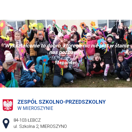
"Wykształcenie to dobro, którego nic nie jest w stanie
nas pozbawić"
Menander
ZESPÓŁ SZKOLNO-PRZEDSZKOLNY
W MIEROSZYNIE
Adres pocztowy:
84-103 ŁEBCZ
ul. Szkolna 2, MIEROSZYNO