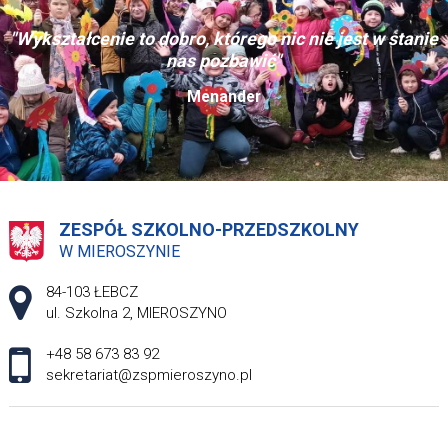
"Wykształcenie to dobro, którego nic nie jest w stanie
nas pozbawić"
Menander
ZESPÓŁ SZKOLNO-PRZEDSZKOLNY
W MIEROSZYNIE
Adres pocztowy:
84-103 ŁEBCZ
ul. Szkolna 2, MIEROSZYNO
+48 58 673 83 92
sekretariat@zspmieroszyno.pl