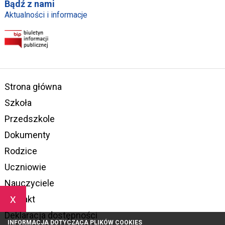
Bądź z nami
Aktualności i informacje
Strona główna
Szkoła
Przedszkole
Dokumenty
Rodzice
Uczniowie
Nauczyciele
x
Kontakt
Deklaracja dostępności
INFORMACJA DOTYCZĄCA PLIKÓW COOKIES