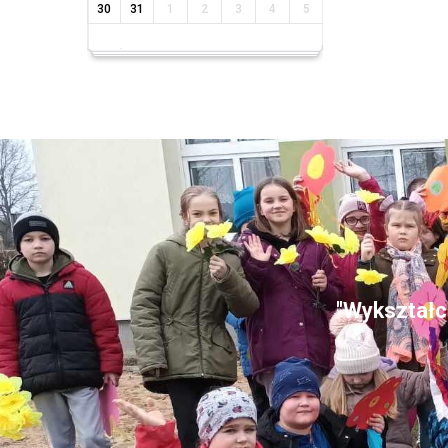
30
31
1
2
3
4
5
"Wykształce