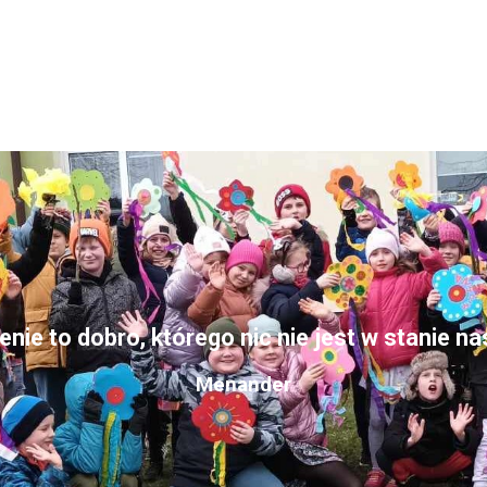
nie to dobro, którego nic nie jest w stanie n
Menander