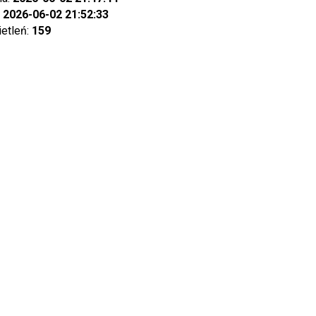
:
2026-06-02 21:52:33
ietleń:
159