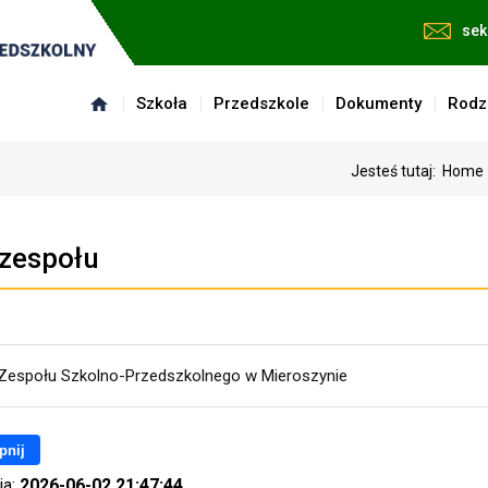
sek
Szkoła
Przedszkole
Dokumenty
Rodz
Jesteś tutaj:
Home
 zespołu
 Zespołu Szkolno-Przedszkolnego w Mieroszynie
pnij
ia:
2026-06-02 21:47:44