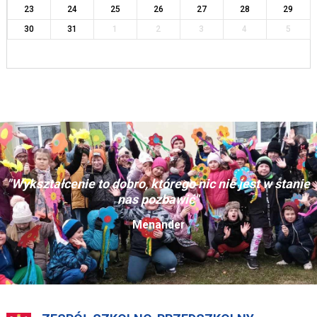
23
24
25
26
27
28
29
30
31
1
2
3
4
5
"Wykształcenie to dobro, którego nic nie jest w stanie
nas pozbawić"
Menander