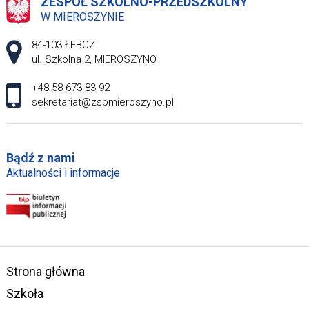
ZESPÓŁ SZKOLNO-PRZEDSZKOLNY
W MIEROSZYNIE
Adres pocztowy:
84-103 ŁEBCZ
ul. Szkolna 2, MIEROSZYNO
+48 58 673 83 92
sekretariat@zspmieroszyno.pl
Bądź z nami
Aktualności i informacje
Strona główna
Szkoła