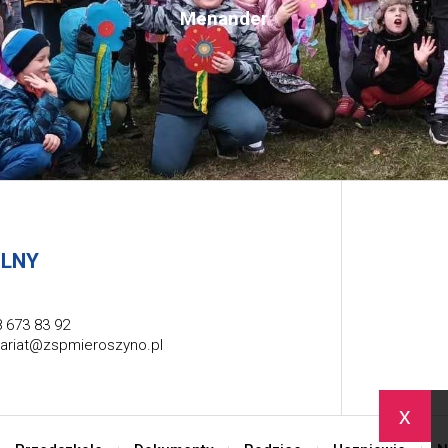
Menander
OLNY
 673 83 92
tariat@zspmieroszyno.pl
x