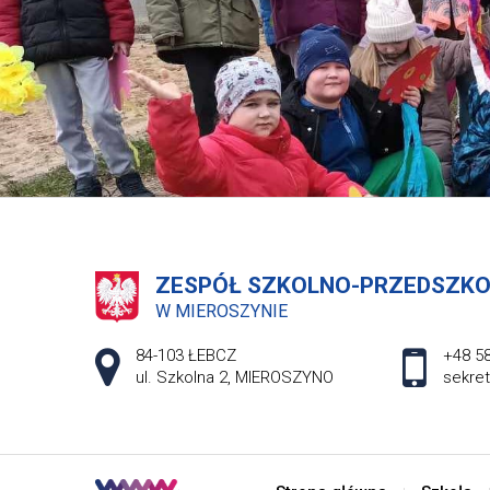
ZESPÓŁ SZKOLNO-PRZEDSZK
W MIEROSZYNIE
Adres pocztowy:
84-103 ŁEBCZ
+48 58
ul. Szkolna 2, MIEROSZYNO
sekre