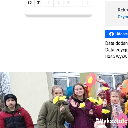
30
31
1
2
3
4
5
Rekr
Czyta
Udostę
Data dodan
Data edycji
Ilość wyśw
"Wykształce