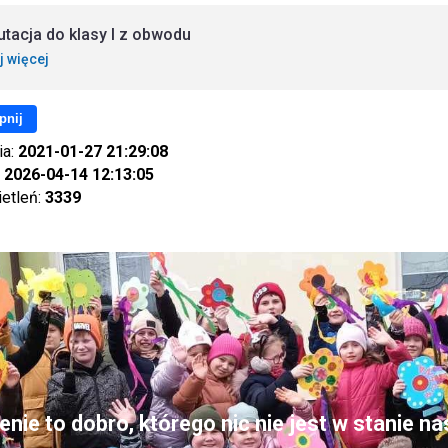
utacja do klasy I z obwodu
j więcej
pnij
ia:
2021-01-27 21:29:08
:
2026-04-14 12:13:05
ietleń:
3339
nie to dobro, którego nic nie jest w stanie n