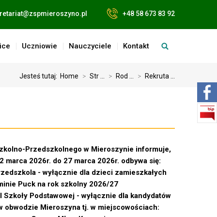
retariat@zspmieroszyno.pl
+48 58 673 83 92
ice
Uczniowie
Nauczyciele
Kontakt
Jesteś tutaj:
Home
>
Str ...
>
Rod ...
>
Rekruta ...
zkolno-Przedszkolnego w Mieroszynie informuje,
2 marca 2026r. do 27 marca 2026r. odbywa się:
przedszkola - wyłącznie dla dzieci zamieszkałych
inie Puck na rok szkolny 2026/27
. I Szkoły Podstawowej - wyłącznie dla kandydatów
 obwodzie Mieroszyna tj. w miejscowościach: