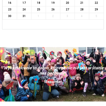
16
17
18
19
20
21
22
23
24
25
26
27
28
29
30
31
1
2
3
4
5
"Wykształcenie to dobro, którego nic nie jest w stanie
nas pozbawić"
Menander