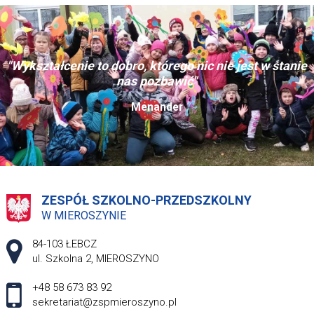
"Wykształcenie to dobro, którego nic nie jest w stanie
nas pozbawić"
Menander
ZESPÓŁ SZKOLNO-PRZEDSZKOLNY
W MIEROSZYNIE
Adres pocztowy:
84-103 ŁEBCZ
ul. Szkolna 2, MIEROSZYNO
+48 58 673 83 92
sekretariat@zspmieroszyno.pl