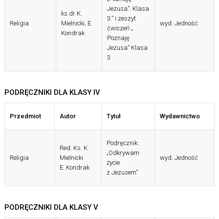
Jezusa”. Klasa
ks.dr K.
3.” i zeszyt
Religia
Mielnicki, E.
wyd. Jedność
ćwiczeń „
Kondrak
Poznaję
Jezusa” Klasa
3
PODRĘCZNIKI DLA KLASY IV
Przedmiot
Autor
Tytuł
Wydawnictwo
Podręcznik:
Red. Ks. K.
„Odkrywam
Religia
Mielnicki
wyd. Jedność
życie
E. Kondrak
z Jezusem”
PODRĘCZNIKI DLA KLASY V