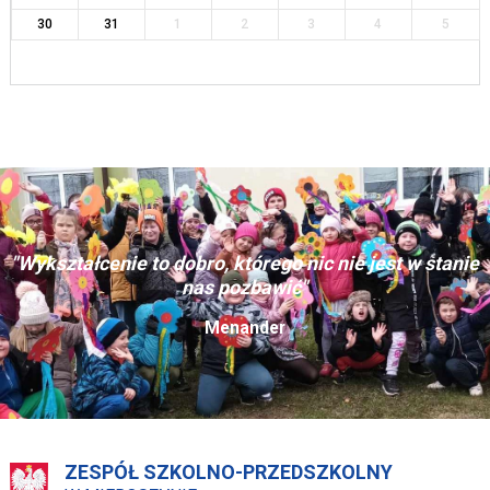
30
31
1
2
3
4
5
"Wykształcenie to dobro, którego nic nie jest w stanie
nas pozbawić"
Menander
ZESPÓŁ SZKOLNO-PRZEDSZKOLNY