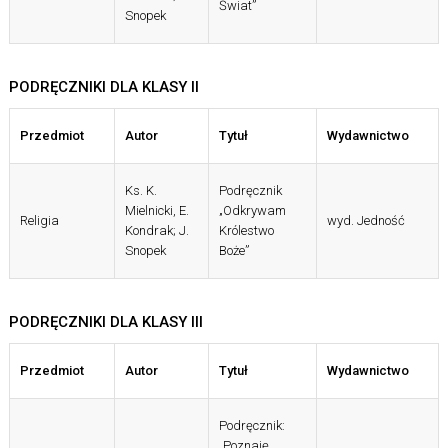
Świat”
Snopek
PODRĘCZNIKI DLA KLASY II
Przedmiot
Autor
Tytuł
Wydawnictwo
Ks. K.
Podręcznik
Mielnicki, E.
„Odkrywam
Religia
wyd. Jedność
Kondrak; J.
Królestwo
Snopek
Boże”
PODRĘCZNIKI DLA KLASY III
Przedmiot
Autor
Tytuł
Wydawnictwo
Podręcznik:
„Poznaję