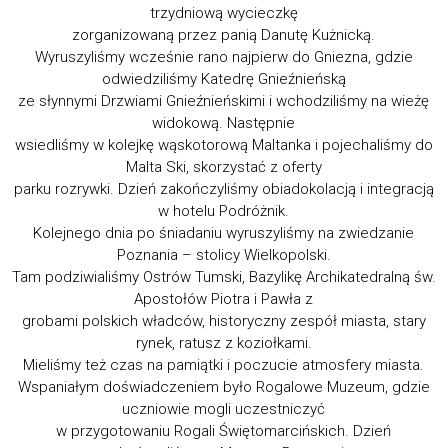
trzydniową wycieczkę
zorganizowaną przez panią Danutę Kużnicką.
Wyruszyliśmy wcześnie rano najpierw do Gniezna, gdzie
odwiedziliśmy Katedrę Gnieźnieńską
ze słynnymi Drzwiami Gnieźnieńskimi i wchodziliśmy na wieżę
widokową. Następnie
wsiedliśmy w kolejkę wąskotorową Maltanka i pojechaliśmy do
Malta Ski, skorzystać z oferty
parku rozrywki. Dzień zakończyliśmy obiadokolacją i integracją
w hotelu Podróżnik.
Kolejnego dnia po śniadaniu wyruszyliśmy na zwiedzanie
Poznania – stolicy Wielkopolski.
Tam podziwialiśmy Ostrów Tumski, Bazylikę Archikatedralną św.
Apostołów Piotra i Pawła z
grobami polskich władców, historyczny zespół miasta, stary
rynek, ratusz z koziołkami.
Mieliśmy też czas na pamiątki i poczucie atmosfery miasta.
Wspaniałym doświadczeniem było Rogalowe Muzeum, gdzie
uczniowie mogli uczestniczyć
w przygotowaniu Rogali Świętomarcińskich. Dzień