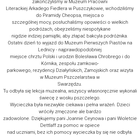
zakończyliśmy w Muzeum Pracowni
Literackiej Arkadego Fiedlera w Puszczykowie, wchodziliśmy
do Piramidy Cheopsa, miejsca o
szczególnej mocy, posłuchaliśmy opowieści o wielkich
podróżach, obejrzeliśmy niespotykane
nigdzie indziej pamiątki, aby złapać bakcyla podróżnika.
Ostatni dzień to wyjazd do Muzeum Pierwszych Piastów na
Lednicy - najprawdopodobniej
miejsce chrztu Polski i urodzin Bolesława Chrobrego i do
Kórnika, zespołu zamkowo-
parkowego, rezydencji Działyńskich, Zamojskich oraz wizyta
w Muzeum Pszczelarstwa w
Swarzędzu.
Tu odbyła się lekcja muzealna, wszyscy własnoręcznie wykonali
świecę z wosku pszczelego.
Wycieczka była niezwykle ciekawa i pełna wrażeń. Dzieci
wróciły zmęczone ale bardzo
zadowolone. Dziękujemy pani Joannie Ceynowa i pani Wioletcie
Dettlaff za pomoc w opiece
nad uczniami, bez ich pomocy wycieczka by się nie odbyła.