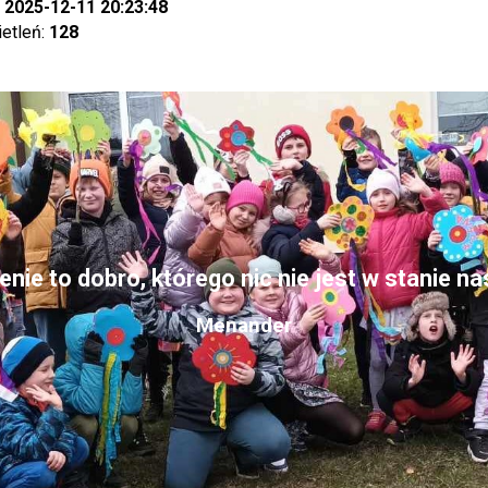
:
2025-12-11 20:23:48
ietleń:
128
nie to dobro, którego nic nie jest w stanie n
Menander