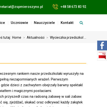
retariat@zspmieroszyno.pl
+48 58 673 83 92
ice
Uczniowie
Nauczyciele
Kontakt
ś tutaj:
Home
>
Aktualności
>
Wycieczka przedszkol ...
 wczesnym rankiem nasze przedszkolaki wyruszyły na
 pełną niezapomnianych wrażeń. Pierwszym
, gdzie dzieci z zachwytem obejrzały barwny spektakl
iatłem i magicznymi postaciami.
ch przyszedł czas na radosną zabawę w sali zabaw.
 się, zjeżdżać, skakać oraz odkrywać każdy zakątek