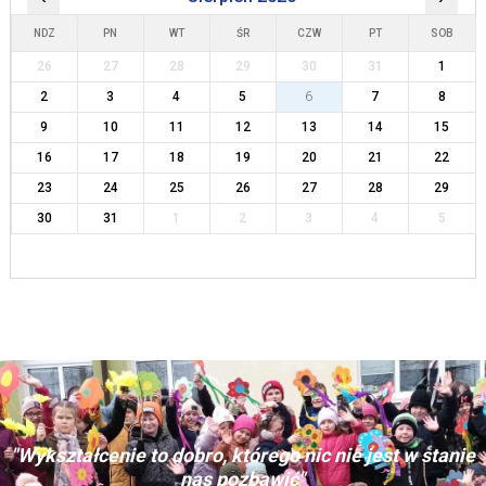
NDZ
PN
WT
ŚR
CZW
PT
SOB
26
27
28
29
30
31
1
2
3
4
5
6
7
8
9
10
11
12
13
14
15
16
17
18
19
20
21
22
23
24
25
26
27
28
29
30
31
1
2
3
4
5
"Wykształcenie to dobro, którego nic nie jest w stanie
nas pozbawić"