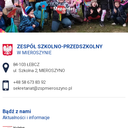
Menander
ZESPÓŁ SZKOLNO-PRZEDSZKOLNY
W MIEROSZYNIE
Adres pocztowy:
84-103 ŁEBCZ
ul. Szkolna 2, MIEROSZYNO
+48 58 673 83 92
sekretariat@zspmieroszyno.pl
Bądź z nami
Aktualności i informacje