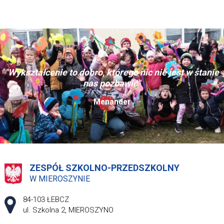
"Wykształcenie to dobro, którego nic nie jest w stanie
nas pozbawić"
Menander
ZESPÓŁ SZKOLNO-PRZEDSZKOLNY
W MIEROSZYNIE
Adres pocztowy:
84-103 ŁEBCZ
ul. Szkolna 2, MIEROSZYNO