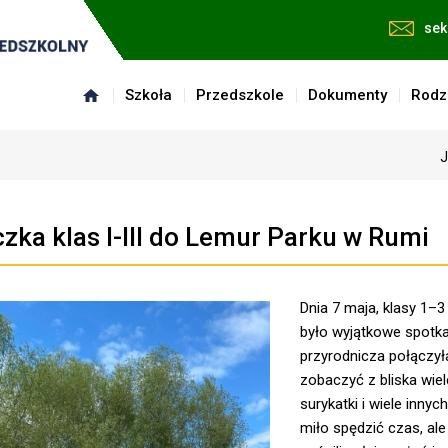
sek
Szkoła
Przedszkole
Dokumenty
Rodz
J
zka klas I-III do Lemur Parku w Rumi
Dnia 7 maja, klasy 1–
było wyjątkowe spotka
przyrodnicza połączył
zobaczyć z bliska wiele
surykatki i wiele inny
miło spędzić czas, al