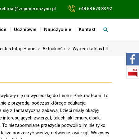
retariat@zspmieroszyno.pl
+48 58 673 83 92
ice
Uczniowie
Nauczyciele
Kontakt
esteś tutaj:
Home
>
Aktualności
>
Wycieczka klas I-III ...
3 wybrały się na wycieczkę do Lemur Parku w Rumi. To
nie z przyrodą, podczas którego edukacja
a się z fantastyczną zabawą. Dzieci miały okazję
 interesujących zwierząt, takich jak lemury, alpaki,
ch. To niezapomniane przeżycie pozwoliło im nie tylko
e także poszerzyć wiedzę o świecie zwierząt. Wszyscy