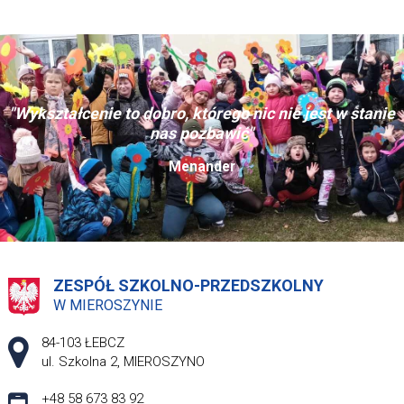
"Wykształcenie to dobro, którego nic nie jest w stanie
nas pozbawić"
Menander
ZESPÓŁ SZKOLNO-PRZEDSZKOLNY
W MIEROSZYNIE
Adres pocztowy:
84-103 ŁEBCZ
ul. Szkolna 2, MIEROSZYNO
+48 58 673 83 92