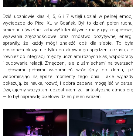
Dziś uczniowie klas 4, 5, 6 i 7 wzięli udział w pełnej emocji
wycieczce do Pixel XL w Gdańsk. Był to dzień pełen ruchu,
śmiechu i świetnej zabawy! Interaktywne maty, gry zespołowe,
wyzwania zręcznościowe oraz mnóstwo pozytywnej energii
sprawiły, że każdy mógł znaleźć coś dla siebie. To była
doskonała okazja nie tylko do aktywnego spędzenia czasu, ale
również do integracji między uczniami różnych klas, współpracy
i budowania relacji. Zmęczeni, ale z uśmiechami na twarzach
i głowami pełnymi wspomnień wróciliśmy do domu, już
wspominając najlepsze momenty tego dnia. Takie wyjazdy
pokazują, że nauka, rozwój i dobra zabawa mogą iść w parze!
Dziękujemy wszystkim uczestnikom za fantastyczną atmosferę
— to był naprawdę pixelowy dzień pełen wrażeń!