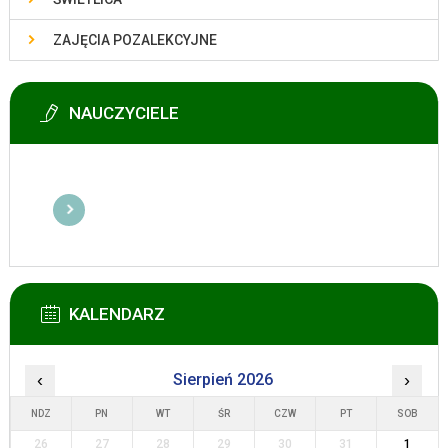
ZAJĘCIA POZALEKCYJNE
NAUCZYCIELE
KALENDARZ
‹
Sierpień 2026
›
NDZ
PN
WT
ŚR
CZW
PT
SOB
26
27
28
29
30
31
1