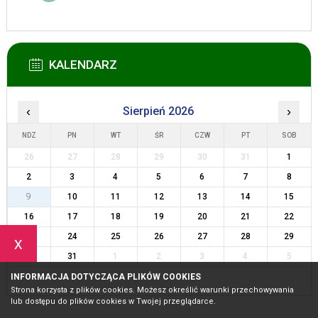
KALENDARZ
‹
Sierpień 2026
›
NDZ
PN
WT
ŚR
CZW
PT
SOB
26
27
28
29
30
31
1
2
3
4
5
6
7
8
9
10
11
12
13
14
15
16
17
18
19
20
21
22
23
24
25
26
27
28
29
x
30
31
1
2
3
4
5
INFORMACJA DOTYCZĄCA PLIKÓW COOKIES
Strona korzysta z plików cookies. Możesz określić warunki przechowywania
lub dostępu do plików cookies w Twojej przeglądarce.