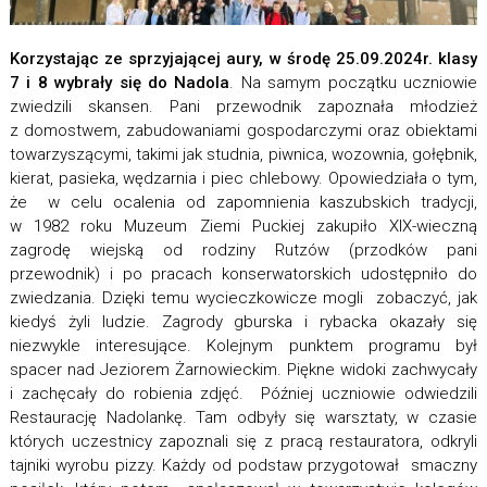
Korzystając ze sprzyjającej aury, w środę 25.09.2024r. klasy
7 i 8 wybrały się do Nadola
. Na samym początku uczniowie
zwiedzili skansen. Pani przewodnik zapoznała młodzież
z domostwem, zabudowaniami gospodarczymi oraz obiektami
towarzyszącymi, takimi jak studnia, piwnica, wozownia, gołębnik,
kierat, pasieka, wędzarnia i piec chlebowy. Opowiedziała o tym,
że w celu ocalenia od zapomnienia kaszubskich tradycji,
w 1982 roku Muzeum Ziemi Puckiej zakupiło XIX-wieczną
zagrodę wiejską od rodziny Rutzów (przodków pani
przewodnik) i po pracach konserwatorskich udostępniło do
zwiedzania. Dzięki temu wycieczkowicze mogli zobaczyć, jak
kiedyś żyli ludzie. Zagrody gburska i rybacka okazały się
niezwykle interesujące. Kolejnym punktem programu był
spacer nad Jeziorem Żarnowieckim. Piękne widoki zachwycały
i zachęcały do robienia zdjęć. Później uczniowie odwiedzili
Restaurację Nadolankę. Tam odbyły się warsztaty, w czasie
których uczestnicy zapoznali się z pracą restauratora, odkryli
tajniki wyrobu pizzy. Każdy od podstaw przygotował smaczny