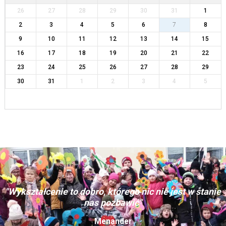
26
27
28
29
30
31
1
2
3
4
5
6
7
8
9
10
11
12
13
14
15
16
17
18
19
20
21
22
23
24
25
26
27
28
29
30
31
1
2
3
4
5
"Wykształcenie to dobro, którego nic nie jest w stanie
nas pozbawić"
Menander