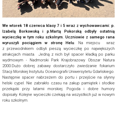
We wtorek 18 czerwca klasy 7 i 5 wraz z wychowawcami: p.
Izabelą Borkowską i p.Martą Pokorską odbyły ostatnią
wycieczkę w tym roku szkolnym. Uczniowie z samego rana
wyruszyli pociągiem w stronę Helu
. Na miejscu wraz
z przewodnikiem odbyli pieszą wycieczkę po największych
atrakcjach miasta. Jedną z nich był spacer kładką po parku
wydmowym - Nadmorski Park Krajobrazowy Obszar Natura
2000.Dużo dobrej zabawy dostarczyło zwiedzanie fokarium
Stacji Morskiej Instytutu Oceanografii Uniwersytetu Gdańskiego.
Następnie spacer nabrzeżem do portu i przejście na słynny
helski cypel. Nie zabrakło czasu na zakup pamiątek i słodkie
przekąski przy latarnii morskiej. Pogoda i dobre humory
dopisały. Kolejne wycieczki czekają na wszystkich już w nowym
roku szkolnym.