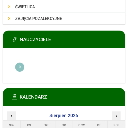
ŚWIETLICA
ZAJĘCIA POZALEKCYJNE
NAUCZYCIELE
KALENDARZ
‹
Sierpień 2026
›
NDZ
PN
WT
ŚR
CZW
PT
SOB