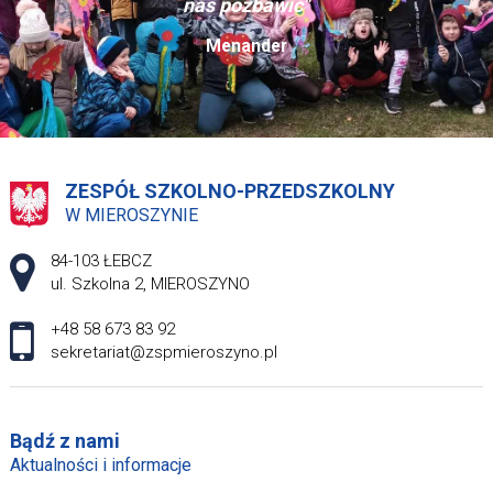
nas pozbawić"
Menander
ZESPÓŁ SZKOLNO-PRZEDSZKOLNY
W MIEROSZYNIE
Adres pocztowy:
84-103 ŁEBCZ
ul. Szkolna 2, MIEROSZYNO
+48 58 673 83 92
sekretariat@zspmieroszyno.pl
Bądź z nami
Aktualności i informacje