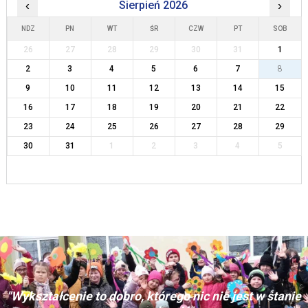
‹
Sierpień 2026
›
NDZ
PN
WT
ŚR
CZW
PT
SOB
26
27
28
29
30
31
1
2
3
4
5
6
7
8
9
10
11
12
13
14
15
16
17
18
19
20
21
22
23
24
25
26
27
28
29
30
31
1
2
3
4
5
"Wykształcenie to dobro, którego nic nie jest w stanie