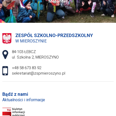
Menander
ZESPÓŁ SZKOLNO-PRZEDSZKOLNY
W MIEROSZYNIE
Adres pocztowy:
84-103 ŁEBCZ
ul. Szkolna 2, MIEROSZYNO
+48 58 673 83 92
sekretariat@zspmieroszyno.pl
Bądź z nami
Aktualności i informacje