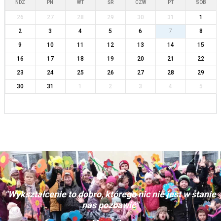
NDZ
PN
WT
ŚR
CZW
PT
SOB
26
27
28
29
30
31
1
2
3
4
5
6
7
8
9
10
11
12
13
14
15
16
17
18
19
20
21
22
23
24
25
26
27
28
29
30
31
1
2
3
4
5
"Wykształcenie to dobro, którego nic nie jest w stanie
nas pozbawić"