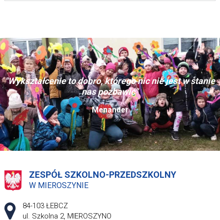
"Wykształcenie to dobro, którego nic nie jest w stanie
nas pozbawić"
Menander
ZESPÓŁ SZKOLNO-PRZEDSZKOLNY
W MIEROSZYNIE
Adres pocztowy:
84-103 ŁEBCZ
ul. Szkolna 2, MIEROSZYNO