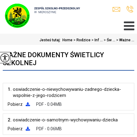
Jesteś tutaj:
Home
>
Rodzice
>
Inf ...
>
Św ...
>
Ważne ...
WAŻNE DOKUMENTY ŚWIETLICY
SZKOLNEJ
1.
oswiadczenie-o-niewychowywaniu-zadnego-dziecka-
wspolnie-z-jego-rodzicem
Pobierz
PDF - 0.04MB
2.
oswiadczenie-o-samotnym-wychowywaniu-dziecka
Pobierz
PDF - 0.06MB