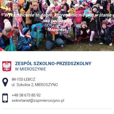
"Wykształcenie to dobro, którego nic nie jest w stanie
nas pozbawić"
Menander
ZESPÓŁ SZKOLNO-PRZEDSZKOLNY
W MIEROSZYNIE
Adres pocztowy:
84-103 ŁEBCZ
ul. Szkolna 2, MIEROSZYNO
+48 58 673 83 92
sekretariat@zspmieroszyno.pl