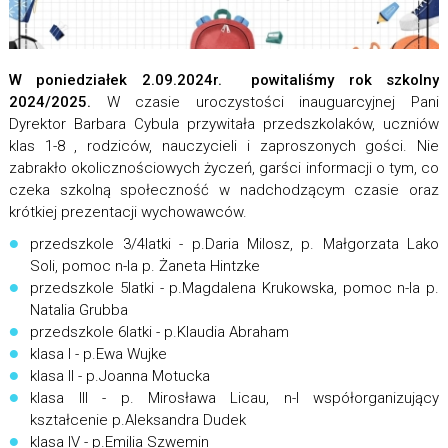
W poniedziałek 2.09.2024r. powitaliśmy rok szkolny
2024/2025.
W czasie uroczystości inauguarcyjnej Pani
Dyrektor Barbara Cybula przywitała przedszkolaków, uczniów
klas 1-8 , rodziców, nauczycieli i zaproszonych gości. Nie
zabrakło okolicznościowych życzeń, garści informacji o tym, co
czeka szkolną społeczność w nadchodzącym czasie oraz
krótkiej prezentacji wychowawców.
przedszkole 3/4latki - p.Daria Milosz, p. Małgorzata Lako
Soli, pomoc n-la p. Żaneta Hintzke
przedszkole 5latki - p.Magdalena Krukowska, pomoc n-la p.
Natalia Grubba
przedszkole 6latki - p.Klaudia Abraham
klasa I - p.Ewa Wujke
klasa II - p.Joanna Motucka
klasa III - p. Mirosława Licau, n-l współorganizujący
kształcenie p.Aleksandra Dudek
klasa IV - p.Emilia Szwemin