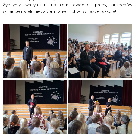
Życzymy wszystkim uczniom owocnej pracy, sukcesów
w nauce i wielu niezapomnianych chwil w naszej szkole!