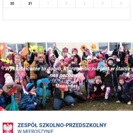
30
31
1
2
3
4
5
"Wykształcenie to dobro, którego nic nie jest w stanie
nas pozbawić"
Menander
ZESPÓŁ SZKOLNO-PRZEDSZKOLNY
W MIEROSZYNIE