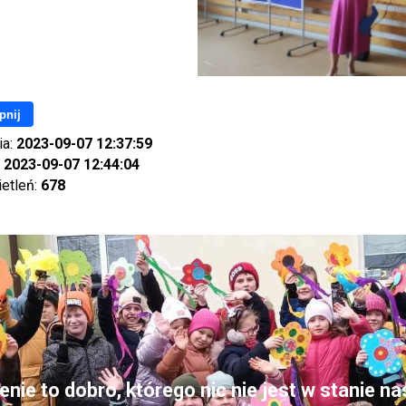
pnij
ia:
2023-09-07 12:37:59
:
2023-09-07 12:44:04
ietleń:
678
nie to dobro, którego nic nie jest w stanie n