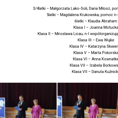
3/4latki – Małgorzata Lako-Soli, Daria Milosz, p
5latki – Magdalena Krukowska, pomoc n-l
6latki – Klaudia Abraham
Klasa I – Joanna Motuck
Klasa II – Miroslawa Licau, n-l współorganizu
Klasa III – Ewa Wujke
Klasa IV – Katarzyna Skwie
Klasa V – Marta Pokorsk
Klasa VI – Anna Kownatk
Klasa VII – Izabela Borkow
Klasa VII – Danuta Kuźnic