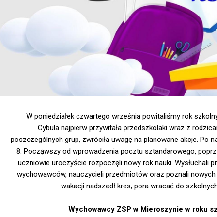
W poniedziałek czwartego września powitaliśmy rok szkolny
Cybula najpierw przywitała przedszkolaki wraz z rodzi
poszczególnych grup, zwróciła uwagę na planowane akcje. Po n
8. Począwszy od wprowadzenia pocztu sztandarowego, popr
uczniowie uroczyście rozpoczęli nowy rok nauki. Wysłuchali p
wychowawców, nauczycieli przedmiotów oraz poznali nowych 
wakacji nadszedł kres, pora wracać do szkolnyc
Wychowawcy ZSP w Mieroszynie w roku s