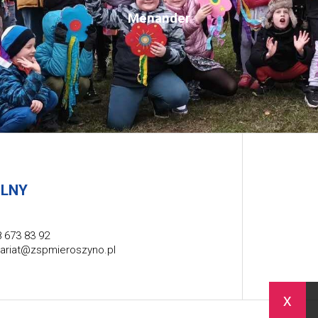
Menander
OLNY
 673 83 92
tariat@zspmieroszyno.pl
x