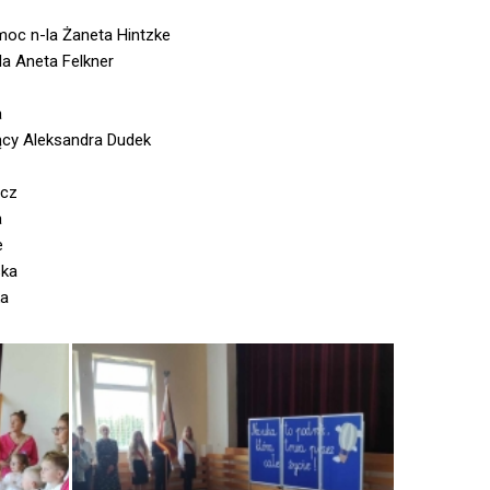
omoc n-la Żaneta Hintzke
a Aneta Felkner
a
jący Aleksandra Dudek
rcz
a
e
ska
ka