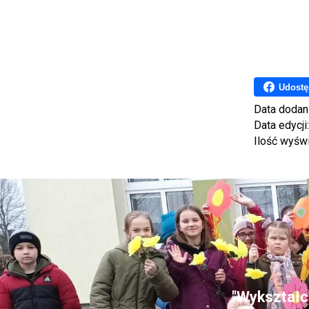
Udostę
Data dodan
Data edycji
Ilość wyśw
"Wykształce