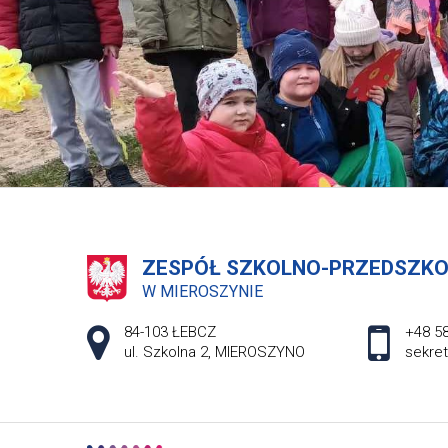
ZESPÓŁ SZKOLNO-PRZEDSZK
W MIEROSZYNIE
Adres pocztowy:
84-103 ŁEBCZ
+48 58
ul. Szkolna 2, MIEROSZYNO
sekre