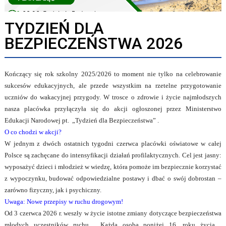
TYDZIEŃ DLA
BEZPIECZEŃSTWA
2026
Kończący się rok szkolny 2025/2026 to moment nie tylko na celebrowanie
sukcesów edukacyjnych, ale przede wszystkim na rzetelne przygotowanie
uczniów do wakacyjnej przygody. W trosce o zdrowie i życie najmłodszych
nasza placówka przyłączyła się do akcji ogłoszonej przez Ministerstwo
Edukacji Narodowej pt.
„
Tydzień dla Bezpieczeństwa”
.
O co chodzi w akcji?
W jednym z dwóch ostatnich tygodni czerwca placówki oświatowe w całej
Polsce są zachęcane do intensyfikacji działań profilaktycznych. Cel jest jasny:
wyposażyć dzieci i młodzież w wiedzę, która pomoże im bezpiecznie korzystać
z wypoczynku, budować odpowiedzialne postawy i dbać o swój dobrostan –
zarówno fizyczny, jak i psychiczny.
Uwaga: Nowe przepisy w ruchu drogowym!
Od 3 czerwca 2026 r. weszły w życie istotne zmiany dotyczące bezpieczeństwa
młodych uczestników ruchu.
Każda osoba poniżej 16. roku życia
,