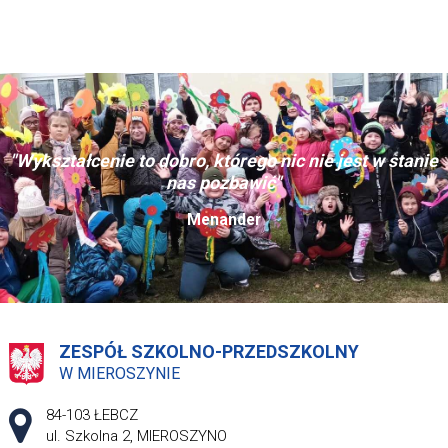
"Wykształcenie to dobro, którego nic nie jest w stanie
nas pozbawić"
Menander
ZESPÓŁ SZKOLNO-PRZEDSZKOLNY
W MIEROSZYNIE
Adres pocztowy:
84-103 ŁEBCZ
ul. Szkolna 2, MIEROSZYNO