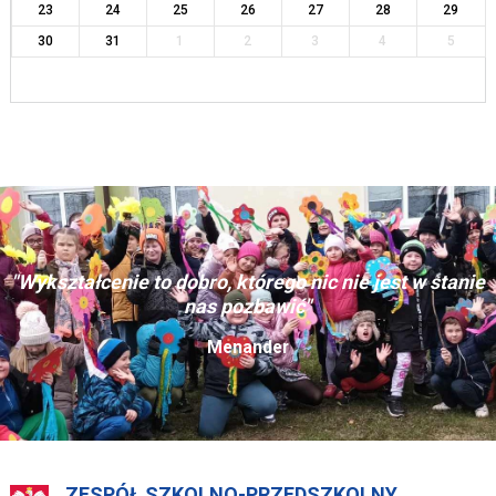
23
24
25
26
27
28
29
30
31
1
2
3
4
5
"Wykształcenie to dobro, którego nic nie jest w stanie
nas pozbawić"
Menander
ZESPÓŁ SZKOLNO-PRZEDSZKOLNY