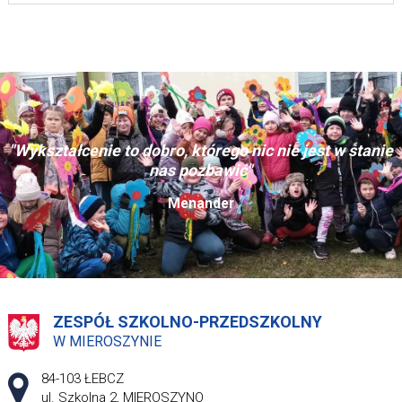
"Wykształcenie to dobro, którego nic nie jest w stanie
nas pozbawić"
Menander
ZESPÓŁ SZKOLNO-PRZEDSZKOLNY
W MIEROSZYNIE
Adres pocztowy:
84-103 ŁEBCZ
ul. Szkolna 2, MIEROSZYNO