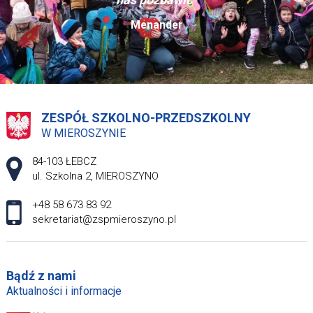
Menander
ZESPÓŁ SZKOLNO-PRZEDSZKOLNY
W MIEROSZYNIE
Adres pocztowy:
84-103 ŁEBCZ
ul. Szkolna 2, MIEROSZYNO
+48 58 673 83 92
sekretariat@zspmieroszyno.pl
Bądź z nami
Aktualności i informacje