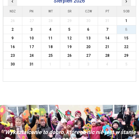
‹
Sierpień 2026
›
NDZ
PN
WT
ŚR
CZW
PT
SOB
26
27
28
29
30
31
1
2
3
4
5
6
7
8
9
10
11
12
13
14
15
16
17
18
19
20
21
22
23
24
25
26
27
28
29
30
31
1
2
3
4
5
"Wykształcenie to dobro, którego nic nie jest w stanie
nas pozbawić"