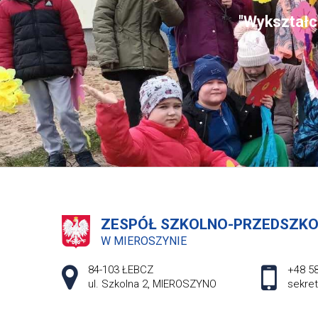
"Wykształce
ZESPÓŁ SZKOLNO-PRZEDSZK
W MIEROSZYNIE
Adres pocztowy:
84-103 ŁEBCZ
+48 58
ul. Szkolna 2, MIEROSZYNO
sekre