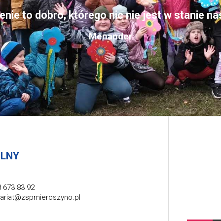
nie to dobro, którego nic nie jest w stanie n
Menander
OLNY
 673 83 92
tariat@zspmieroszyno.pl