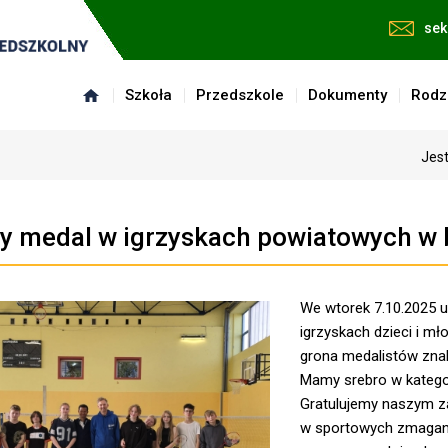
sek
Szkoła
Przedszkole
Dokumenty
Rodz
Jest
y medal w igrzyskach powiatowych w
We wtorek 7.10.2025 u
igrzyskach dzieci i m
grona medalistów znale
Mamy srebro w katego
Gratulujemy naszym z
w sportowych zmagan