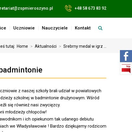
retariat@zspmieroszyno.pl
+48 58 673 83 92
ice
Uczniowie
Nauczyciele
Kontakt
eś tutaj:
Home
>
Aktualności
>
Srebrny medal w igrz ...
 badmintonie
czniowie z naszej szkoły brali udział w powiatowych
łodzieży szkolnej w badmintonie drużynowym. Wśród
źli się również nasi zwycięzcy.
rii młodzieży chłopców!
awodnikom i ich opiekunom tak udanego debiutu
iach we Władysławowie !
Bardzo dziękujemy rodzicom