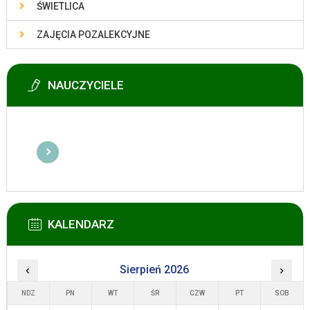
ŚWIETLICA
ZAJĘCIA POZALEKCYJNE
NAUCZYCIELE
KALENDARZ
‹
Sierpień 2026
›
NDZ
PN
WT
ŚR
CZW
PT
SOB