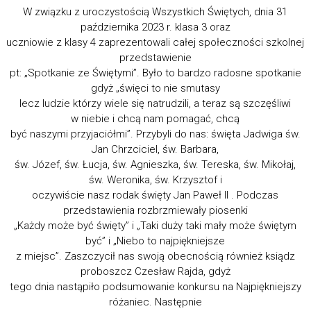
W związku z uroczystością Wszystkich Świętych, dnia 31
października 2023 r. klasa 3 oraz
uczniowie z klasy 4 zaprezentowali całej społeczności szkolnej
przedstawienie
pt: „Spotkanie ze Świętymi”. Było to bardzo radosne spotkanie
gdyż „święci to nie smutasy
lecz ludzie którzy wiele się natrudzili, a teraz są szczęśliwi
w niebie i chcą nam pomagać, chcą
być naszymi przyjaciółmi”. Przybyli do nas: święta Jadwiga św.
Jan Chrzciciel, św. Barbara,
św. Józef, św. Łucja, św. Agnieszka, św. Tereska, św. Mikołaj,
św. Weronika, św. Krzysztof i
oczywiście nasz rodak święty Jan Paweł II . Podczas
przedstawienia rozbrzmiewały piosenki
„Każdy może być święty” i „Taki duży taki mały może świętym
być” i „Niebo to najpiękniejsze
z miejsc”. Zaszczycił nas swoją obecnością również ksiądz
proboszcz Czesław Rajda, gdyż
tego dnia nastąpiło podsumowanie konkursu na Najpiękniejszy
różaniec. Następnie