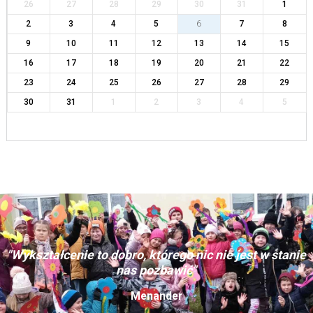
26
27
28
29
30
31
1
2
3
4
5
6
7
8
9
10
11
12
13
14
15
16
17
18
19
20
21
22
23
24
25
26
27
28
29
30
31
1
2
3
4
5
"Wykształcenie to dobro, którego nic nie jest w stanie
nas pozbawić"
Menander