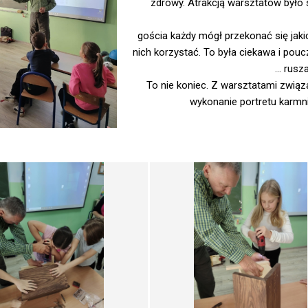
zdrowy. Atrakcją warsztatów był
gościa każdy mógł przekonać się jaki
nich korzystać. To była ciekawa i pouc
… rusz
To nie koniec. Z warsztatami związ
wykonanie portretu karm