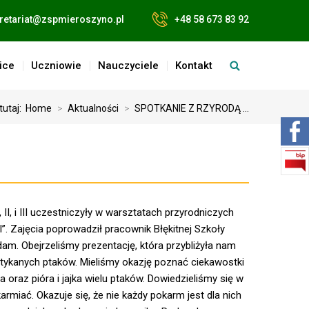
retariat@zspmieroszyno.pl
+48 58 673 83 92
ice
Uczniowie
Nauczyciele
Kontakt
tutaj:
Home
>
Aktualności
>
SPOTKANIE Z RZYRODĄ ...
I, II, i III uczestniczyły w warsztatach przyrodniczych
 Zajęcia poprowadził pracownik Błękitnej Szkoły
m. Obejrzeliśmy prezentację, która przybliżyła nam
otykanych ptaków. Mieliśmy okazję poznać ciekawostki
 oraz pióra i jajka wielu ptaków. Dowiedzieliśmy się w
armiać. Okazuje się, że nie każdy pokarm jest dla nich