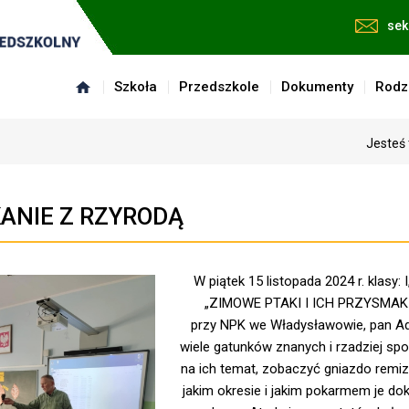
sek
Szkoła
Przedszkole
Dokumenty
Rodz
Jesteś 
ANIE Z RZYRODĄ
W piątek 15 listopada 2024 r. klasy: 
„ZIMOWE PTAKI I ICH PRZYSMAKI”.
przy NPK we Władysławowie, pan Ada
wiele gatunków znanych i rzadziej sp
na ich temat, zobaczyć gniazdo remiza
jakim okresie i jakim pokarmem je dok