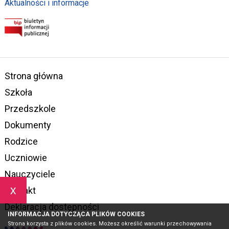
Aktualności i informacje
Strona główna
Szkoła
Przedszkole
Dokumenty
Rodzice
Uczniowie
Nauczyciele
x
Kontakt
Deklaracja dostępności
INFORMACJA DOTYCZĄCA PLIKÓW COOKIES
Strona korzysta z plików cookies. Możesz określić warunki przechowywania