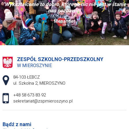
"Wykształcenie to dobro, którego nic nie jest w stanie
nas pozbawić"
Menander
ZESPÓŁ SZKOLNO-PRZEDSZKOLNY
W MIEROSZYNIE
Adres pocztowy:
84-103 ŁEBCZ
ul. Szkolna 2, MIEROSZYNO
+48 58 673 83 92
sekretariat@zspmieroszyno.pl
Bądź z nami