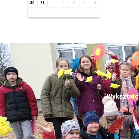
30
31
1
2
3
4
5
"Wykształce