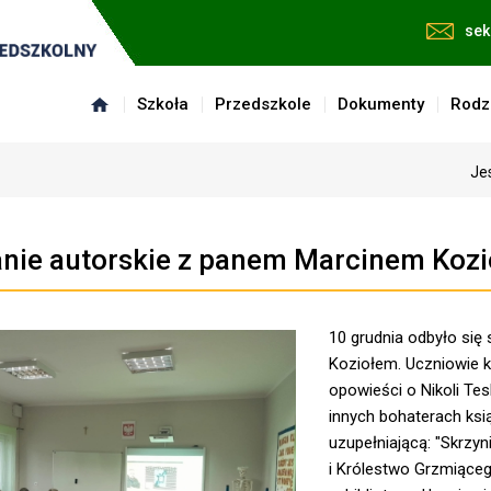
sek
Szkoła
Przedszkole
Dokumenty
Rodz
Je
nie autorskie z panem Marcinem Koz
10 grudnia odbyło się
Koziołem. Uczniowie k
opowieści o Nikoli Tes
innych bohaterach ksią
uzupełniającą: "Skrzy
i Królestwo Grzmiąceg