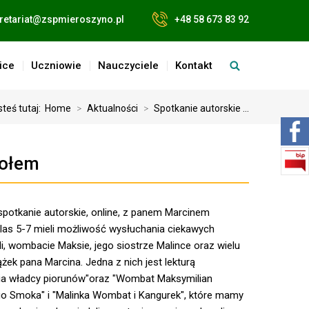
retariat@zspmieroszyno.pl
+48 58 673 83 92
ice
Uczniowie
Nauczyciele
Kontakt
steś tutaj:
Home
>
Aktualności
>
Spotkanie autorskie ...
iołem
 spotkanie autorskie, online, z panem Marcinem
las 5-7 mieli możliwość wysłuchania ciekawych
li, wombacie Maksie, jego siostrze Malince oraz wielu
żek pana Marcina. Jedna z nich jest lekturą
nia władcy piorunów"oraz "Wombat Maksymilian
o Smoka" i "Malinka Wombat i Kangurek", które mamy