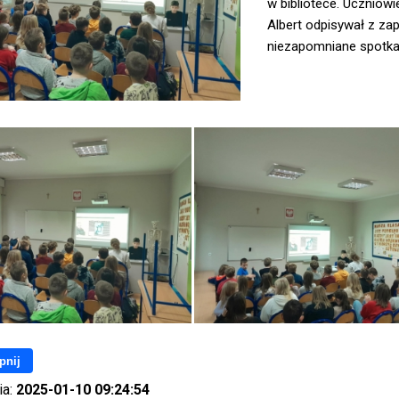
w bibliotece. Uczniowi
Albert odpisywał z za
niezapomniane spotka
pnij
ia:
2025-01-10 09:24:54