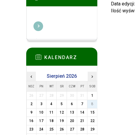
Data edycji
Ilość wyśw
KALENDARZ
‹
Sierpień 2026
›
NDZ
PN
WT
ŚR
CZW
PT
SOB
26
27
28
29
30
31
1
2
3
4
5
6
7
8
9
10
11
12
13
14
15
16
17
18
19
20
21
22
23
24
25
26
27
28
29