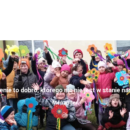
nie to dobro, którego nic nie jest w stanie n
Menander