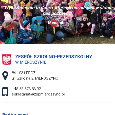
"Wykształcenie to dobro, którego nic nie jest w stanie
nas pozbawić"
Menander
ZESPÓŁ SZKOLNO-PRZEDSZKOLNY
W MIEROSZYNIE
Adres pocztowy:
84-103 ŁEBCZ
ul. Szkolna 2, MIEROSZYNO
+48 58 673 83 92
sekretariat@zspmieroszyno.pl
Bądź z nami