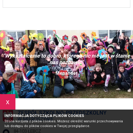
"Wykształcenie to dobro, którego nic nie jest w stanie
nas pozbawić"
Menander
x
ZESPÓŁ SZKOLNO-PRZEDSZKOLNY
INFORMACJA DOTYCZĄCA PLIKÓW COOKIES
W MIEROSZYNIE
Strona korzysta z plików cookies. Możesz określić warunki przechowywania
lub dostępu do plików cookies w Twojej przeglądarce.
Adres pocztowy:
84-103 ŁEBCZ