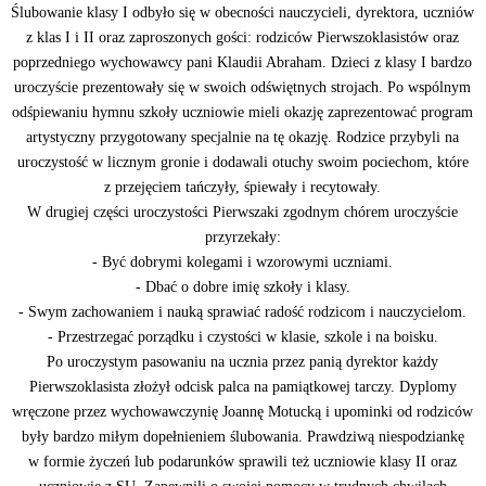
Ślubowanie klasy I odbyło się w obecności nauczycieli, dyrektora, uczniów
z klas I i II oraz zaproszonych gości: rodziców Pierwszoklasistów oraz
poprzedniego wychowawcy pani Klaudii Abraham. Dzieci z klasy I bardzo
uroczyście prezentowały się w swoich odświętnych strojach. Po wspólnym
odśpiewaniu hymnu szkoły uczniowie mieli okazję zaprezentować program
artystyczny przygotowany specjalnie na tę okazję. Rodzice przybyli na
uroczystość w licznym gronie i dodawali otuchy swoim pociechom, które
z przejęciem tańczyły, śpiewały i recytowały.
W drugiej części uroczystości Pierwszaki zgodnym chórem uroczyście
przyrzekały:
- B
yć dobrymi kolegami i wzorowymi uczniami.
- Dbać o dobre imię
szkoły i klasy.
- Swym zachowaniem i nauką sprawiać radość ro
dzicom i nauczycielom.
- Przestrzegać porządku i czystości w klasie, szkole i na boisku.
Po uroczystym pasowaniu na ucznia przez panią dyrektor każdy
Pierwszoklasista złożył odcisk palca na pamiątkowej tarczy. Dyplomy
wręczone przez wychowawczynię Joannę Motucką i upominki od rodziców
były bardzo miłym dopełnieniem ślubowania. Prawdziwą niespodziankę
w formie życzeń lub podarunków sprawili też uczniowie klasy II oraz