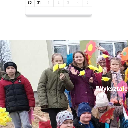
30
31
1
2
3
4
5
"Wykształce