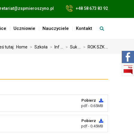
retariat@zspmieroszyno.pl
+48 58 673 83 92
ice
Uczniowie
Nauczyciele
Kontakt
eś tutaj:
Home
>
Szkoła
>
Inf ...
>
Suk ...
>
ROK SZK ...
Pobierz
pdf - 0.65MB
Pobierz
pdf - 0.45MB