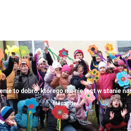
nie to dobro, którego nic nie jest w stanie n
Menander