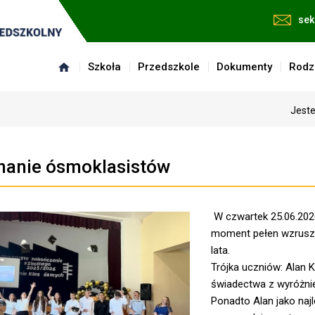
sek
Szkoła
Przedszkole
Dokumenty
Rodz
Jeste
nanie ósmoklasistów
W czwartek 25.06.202
moment pełen wzrusze
lata.
Trójka uczniów: Alan 
świadectwa z wyróżni
Ponadto Alan jako naj