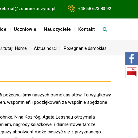
retariat@zspmieroszyno.pl
+48 58 673 83 92
ice
Uczniowie
Nauczyciele
Kontakt
ś tutaj:
Home
>
Aktualności
>
Pożegnanie ósmoklasi ...
6 pożegnaliśmy naszych ósmoklasistów. To wyjątkowy
ń, wspomnień i podziękowań za wspólnie spędzone
Kohnke, Nina Koziróg, Agata Lessnau otrzymała
eniem, nagrody książkowe i diamentowe tarcze.
lepszy absolwent może cieszyć się z przyznanego