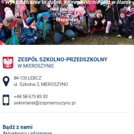
"Wykształcenie to dobro, którego nic nie jest w stanie
nas pozbawić"
Menander
ZESPÓŁ SZKOLNO-PRZEDSZKOLNY
W MIEROSZYNIE
Adres pocztowy:
84-103 ŁEBCZ
ul. Szkolna 2, MIEROSZYNO
+48 58 673 83 92
sekretariat@zspmieroszyno.pl
Bądź z nami
Aktualności i informacje