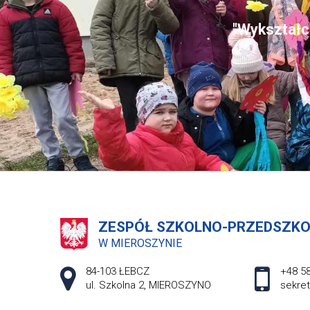
"Wykształce
ZESPÓŁ SZKOLNO-PRZEDSZK
W MIEROSZYNIE
Adres pocztowy:
84-103 ŁEBCZ
+48 58
ul. Szkolna 2, MIEROSZYNO
sekre