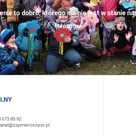
nie to dobro, którego nic nie jest w stanie n
Menander
OLNY
 673 83 92
tariat@zspmieroszyno.pl