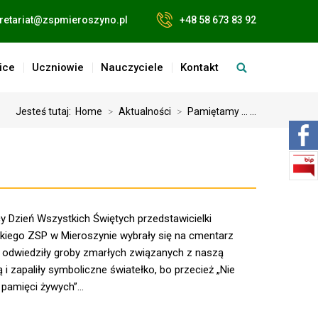
retariat@zspmieroszyno.pl
+48 58 673 83 92
ice
Uczniowie
Nauczyciele
Kontakt
Jesteś tutaj:
Home
>
Aktualności
>
Pamiętamy … ...
y Dzień Wszystkich Świętych przedstawicielki
ego ZSP w Mieroszynie wybrały się na cmentarz
e odwiedziły groby zmarłych związanych z naszą
i zapaliły symboliczne światełko, bo przecież „Nie
 pamięci żywych”...