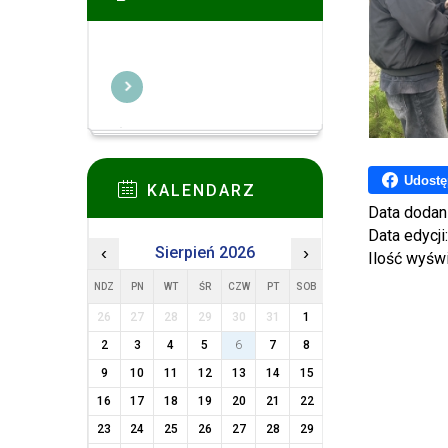
Udostę
KALENDARZ
Data dodan
Data edycji
‹
Sierpień 2026
›
Ilość wyśw
NDZ
PN
WT
ŚR
CZW
PT
SOB
26
27
28
29
30
31
1
2
3
4
5
6
7
8
9
10
11
12
13
14
15
16
17
18
19
20
21
22
23
24
25
26
27
28
29