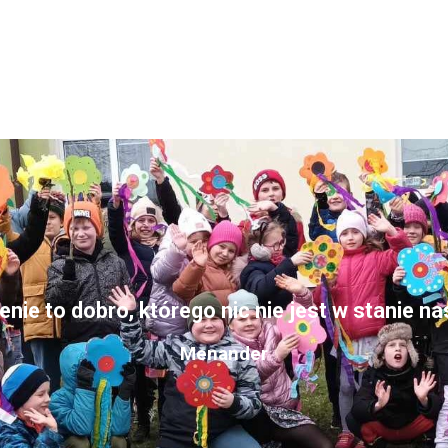
nie to dobro, którego nic nie jest w stanie n
Menander