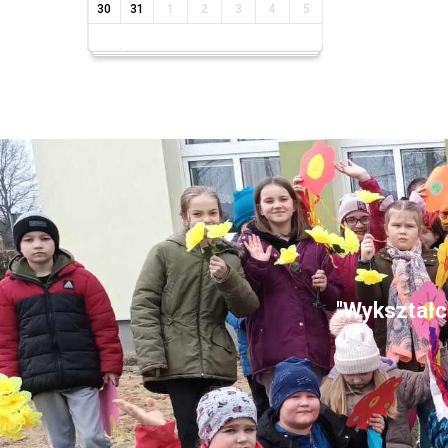
30
31
1
2
3
4
5
"Wykształce