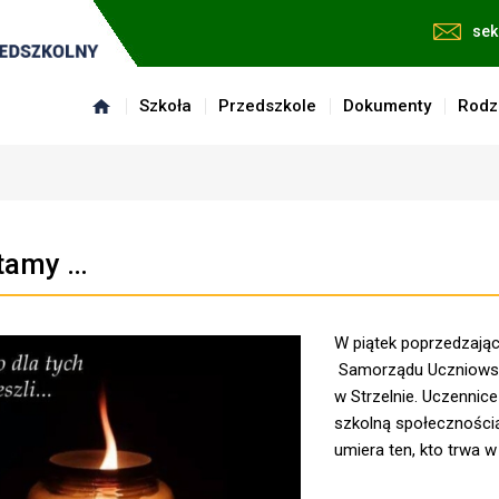
sek
Szkoła
Przedszkole
Dokumenty
Rodz
tamy …
W piątek poprzedzając
Samorządu Uczniowski
w Strzelnie. Uczennic
szkolną społecznością 
umiera ten, kto trwa w