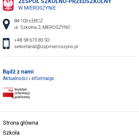
ZESPÓŁ SZKOLNO-PRZEDSZKOLNY
W MIEROSZYNIE
Adres pocztowy:
84-103 ŁEBCZ
ul. Szkolna 2, MIEROSZYNO
+48 58 673 83 92
sekretariat@zspmieroszyno.pl
Bądź z nami
Aktualności i informacje
Strona główna
Szkoła