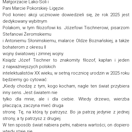
Małgorzacie Lako-Soli i
Pani Marcie Pokorskiej- Ligęzie.
Pod koniec akcji uczniowie dowiedzieli się, że rok 2025 jest
dedykowany wybitnym
Polakom, w tym filozofowi ks. Józefowi Tischnerowi, pisarzom
Stefanowi Żeromskiemu
i Antoniemu Słonimskiemu, malarce Oldze Boznańskiej, a także
bohaterom z okresu II
wojny światowej i zimnej wojny.
Ksiądz Józef Tischner to znakomity filozof, kapłan i jeden
z najważniejszych polskich
intelektualistów XX wieku, w setną rocznicę urodzin w 2025 roku
będziemy go cytować:
„Kiedy chodzę z tym, kogo kocham, nagle ten świat przybiera
inny sens. Jest światem nie
tylko dla mnie, ale i dla ciebie. Wtedy drzewo, wierzba
płacząca, zaczyna mieć druga
stronę. Tę, na którą ty patrzysz. Bo ja patrzę jedynie z jednej
strony, a ty patrzysz z drugiej.
W ten sposób świat nabiera pełni, nabiera wartości, on dopiero
wtedy staje się