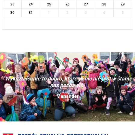
23
24
25
26
27
28
29
30
31
1
2
3
4
5
"Wykształcenie to dobro, którego nic nie jest w stanie
nas pozbawić"
Menander