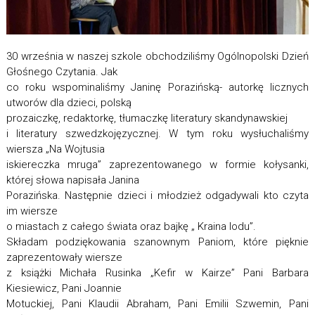
30 września w naszej szkole obchodziliśmy Ogólnopolski Dzień
Głośnego Czytania. Jak
co roku wspominaliśmy Janinę Porazińską- autorkę licznych
utworów dla dzieci, polską
prozaiczkę, redaktorkę, tłumaczkę literatury skandynawskiej
i literatury szwedzkojęzycznej. W tym roku wysłuchaliśmy
wiersza „Na Wojtusia
iskiereczka mruga” zaprezentowanego w formie kołysanki,
której słowa napisała Janina
Porazińska. Następnie dzieci i młodzież odgadywali kto czyta
im wiersze
o miastach z całego świata oraz bajkę „ Kraina lodu”.
Składam podziękowania szanownym Paniom, które pięknie
zaprezentowały wiersze
z książki Michała Rusinka „Kefir w Kairze” Pani Barbara
Kiesiewicz, Pani Joannie
Motuckiej, Pani Klaudii Abraham, Pani Emilii Szwemin, Pani