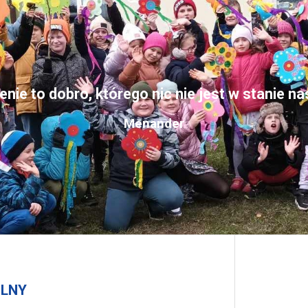
nie to dobro, którego nic nie jest w stanie n
Menander
OLNY