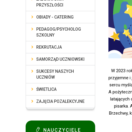
PRZYSZŁOŚCI
OBIADY - CATERING
PEDAGOG/PSYCHOLOG
SZKOLNY
REKRUTACJA
SAMORZĄD UCZNIOWSKI
W 2023 ro
SUKCESY NASZYCH
UCZNIÓW
przyjemne i
sercu myślą
ŚWIETLICA
A pożyteczn
latających
ZAJĘCIA POZALEKCYJNE
pisarka. 
Brzechwy, k
NAUCZYCIELE