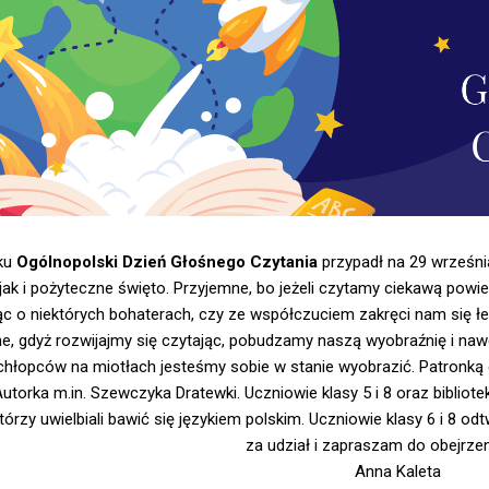
ku
Ogólnopolski Dzień Głośnego Czytania
przypadł na 29 wrześni
 jak i pożyteczne święto. Przyjemne, bo jeżeli czytamy ciekawą pow
c o niektórych bohaterach, czy ze współczuciem zakręci nam się łe
e, gdyż rozwijajmy się czytając, pobudzamy naszą wyobraźnię i nawe
 chłopców na miotłach jesteśmy sobie w stanie wyobrazić. Patronką 
Autorka m.in. Szewczyka Dratewki. Uczniowie klasy 5 i 8 oraz bibliot
tórzy uwielbiali bawić się językiem polskim. Uczniowie klasy 6 i 8 od
za udział i zapraszam do obejrzen
Anna Kaleta