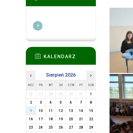
KALENDARZ
‹
Sierpień 2026
›
NDZ
PN
WT
ŚR
CZW
PT
SOB
26
27
28
29
30
31
1
2
3
4
5
6
7
8
9
10
11
12
13
14
15
16
17
18
19
20
21
22
23
24
25
26
27
28
29