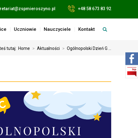
retariat@zspmieroszyno.pl
+48 58 673 83 92
ice
Uczniowie
Nauczyciele
Kontakt
teś tutaj:
Home
>
Aktualności
>
Ogólnopolski Dzień G ...