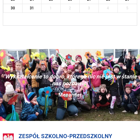
30
31
1
2
3
4
5
"Wykształcenie to dobro, którego nic nie jest w stanie
nas pozbawić"
Menander
ZESPÓŁ SZKOLNO-PRZEDSZKOLNY