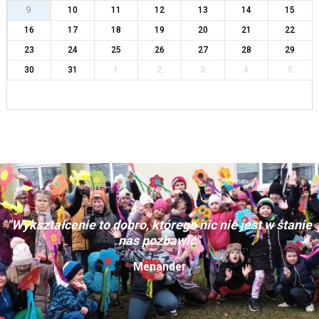
9
10
11
12
13
14
15
16
17
18
19
20
21
22
23
24
25
26
27
28
29
30
31
1
2
3
4
5
"Wykształcenie to dobro, którego nic nie jest w stanie
nas pozbawić"
Menander