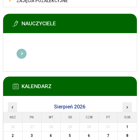
ZAJĘCIA POZALEKCYJNE
NAUCZYCIELE
KALENDARZ
‹
Sierpień 2026
›
NDZ
PN
WT
ŚR
CZW
PT
SOB
26
27
28
29
30
31
1
2
3
4
5
6
7
8