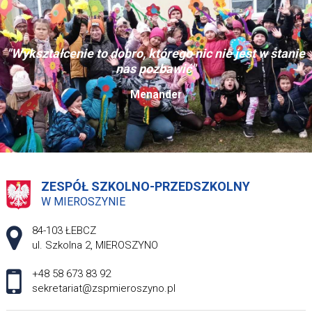
"Wykształcenie to dobro, którego nic nie jest w stanie
nas pozbawić"
Menander
ZESPÓŁ SZKOLNO-PRZEDSZKOLNY
W MIEROSZYNIE
Adres pocztowy:
84-103 ŁEBCZ
ul. Szkolna 2, MIEROSZYNO
+48 58 673 83 92
sekretariat@zspmieroszyno.pl